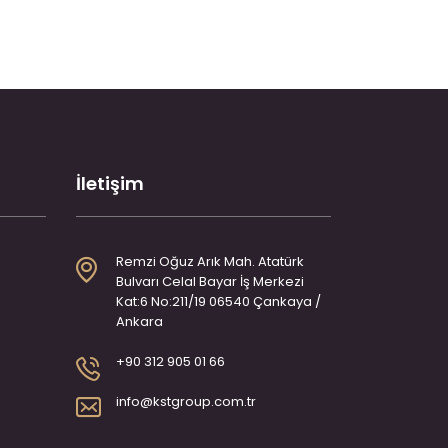
İletişim
Remzi Oğuz Arık Mah. Atatürk
Bulvarı Celal Bayar İş Merkezi
Kat:6 No:211/19 06540 Çankaya /
Ankara
+90 312 905 01 66
info@kstgroup.com.tr