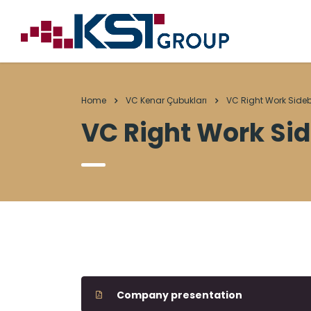
Home
VC Kenar Çubukları
VC Right Work Side
VC Right Work Si
Company presentation