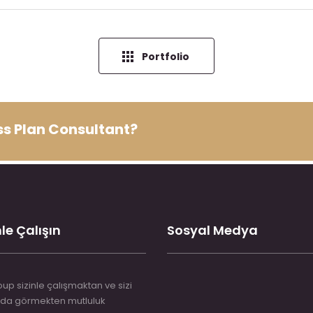
Portfolio
ess Plan Consultant?
le Çalışın
Sosyal Medya
up sizinle çalışmaktan ve sizi
da görmekten mutluluk