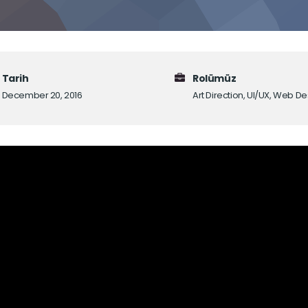
Tarih
Rolümüz
December 20, 2016
Art Direction, UI/UX, Web D