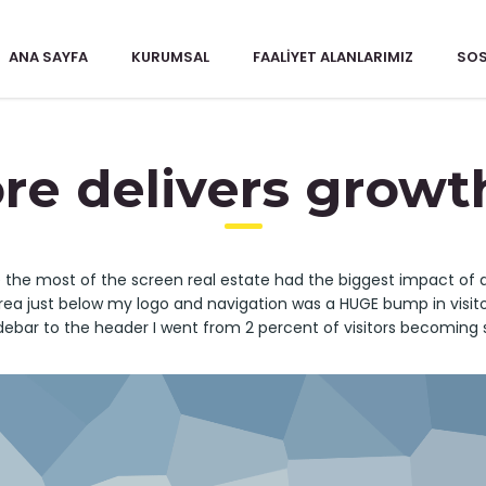
ANA SAYFA
KURUMSAL
FAALIYET ALANLARIMIZ
SOS
e delivers growth
the most of the screen real estate had the biggest impact of all
area just below my logo and navigation was a HUGE bump in visi
debar to the header I went from 2 percent of visitors becoming 