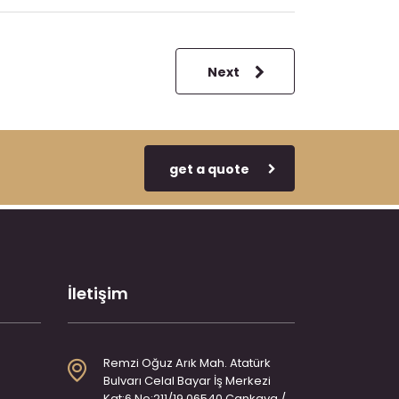
Next
get a quote
İletişim
Remzi Oğuz Arık Mah. Atatürk
Bulvarı Celal Bayar İş Merkezi
Kat:6 No:211/19 06540 Çankaya /