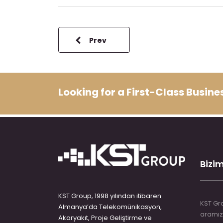
Prev
Looking for a First-Class Busin
Bizim
KST Group, 1998 yılından itibaren
KST Gro
Almanya’da Telekomünikasyon,
aramız
Akaryakıt, Proje Geliştirme ve